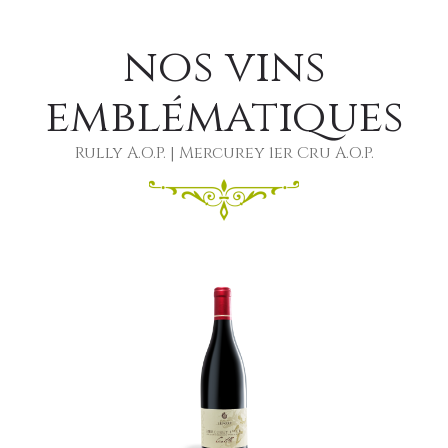
nos vins
emblématiques
Rully A.O.P. | Mercurey 1er Cru A.O.P.