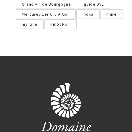
Grand vin de Bourgogne
guide DVE
Mercurey 1er Cru A.O.P.
moka
mûre
myrtille
Pinot Noir